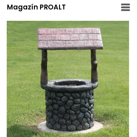
Skip
Magazín PROALT
to
content