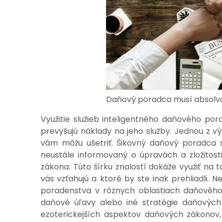
Daňový poradca musí absolvo
Využitie služieb inteligentného daňového po
prevyšujú náklady na jeho služby. Jednou z 
vám môžu ušetriť. Šikovný daňový poradca s
neustále informovaný o úpravách a zložitos
zákona. Túto šírku znalostí dokáže využiť na t
vás vzťahujú a ktoré by ste inak prehliadli.
poradenstva v rôznych oblastiach daňového
daňové úľavy alebo iné stratégie daňovýc
ezoterickejších aspektov daňových zákonov,