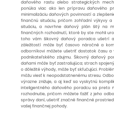
daňového rastu alebo strategických mech
ponúka viac ako len prípravu daňového pri
minimalizáciu daňových povinností a zlepšenie
finančnú situáciu, pričom zohľadní výkyvy
situáciu, a navrhne daňový plán šitý na 
finančných rozhodnutí, ktoré by ste mohli ur
toho vám šikovný daňový poradca ušetrí a
záležitostí môže byť časovo náročné a kom
odborníkovi môžete ušetriť dostatok času a
podnikateľského záujmu. Šikovný daňový por
daňami môže byť zastrašujúca; strach spojený
o dôležité výhody, môže byť skľučujúci. Prob
môžu viesť k neopodstatnenému stresu. Odbor
výrazne znižuje, a aj keď sa vyskytnú komplik
inteligentného daňového poradcu sa preto 
rozhodnutie, pričom môžete ťažiť z jeho odbor
správy daní, ušetriť značné finančné prostriedk
vašej finančnej pohody.