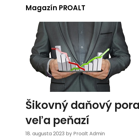
Skip
Magazín PROALT
to
content
Šikovný daňový por
veľa peňazí
18. augusta 2023
by Proalt Admin