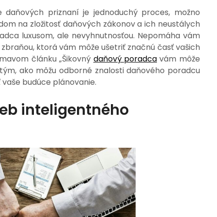
ie daňových priznaní je jednoduchý proces, možno
adom na zložitosť daňových zákonov a ich neustálych
oradca luxusom, ale nevyhnutnosťou. Nepomáha vám
ou zbraňou, ktorá vám môže ušetriť značnú časť vašich
nímavom článku „Šikovný
daňový poradca
vám môže
e tým, ako môžu odborné znalosti daňového poradcu
ť vaše budúce plánovanie.
eb inteligentného