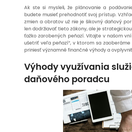
Ak ste si mysleli, že plánovanie a podávan
budete musieť prehodnotiť svoj prístup. Vzhľ
zmien a obratov už nie je šikovný daňový p
len dodržiavať tieto zákony, ale je strategick
ťažko zarobených peňazí. Vitajte v našom v
ušetriť veľa peňazí“, v ktorom sa zaoberám
priniesť významné finančné výhody a ovplyvni
Výhody využívania služi
daňového poradcu