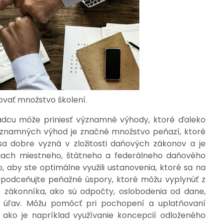
vať množstvo školení.
radcu môže priniesť významné výhody, ktoré ďaleko
významných výhod je značné množstvo peňazí, ktoré
a dobre vyzná v zložitosti daňových zákonov a je
tiach miestneho, štátneho a federálneho daňového
o, aby ste optimálne využili ustanovenia, ktoré sa na
 Nepodceňujte peňažné úspory, ktoré môžu vyplynúť z
 zákonníka, ako sú odpočty, oslobodenia od dane,
h úľav. Môžu pomôcť pri pochopení a uplatňovaní
 ako je napríklad využívanie koncepcií odloženého